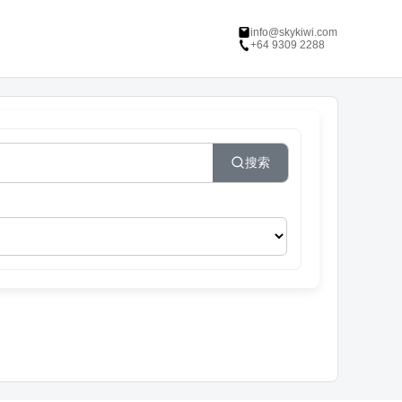
info@skykiwi.com
+64 9309 2288
搜索