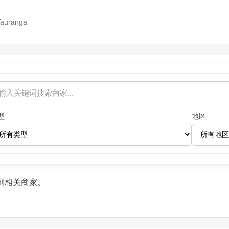
Tauranga
型
地区
到相关商家。